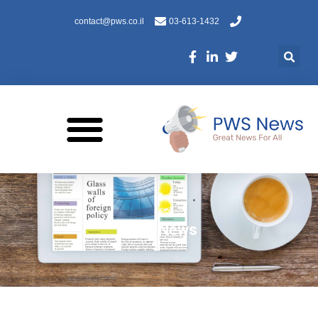
contact@pws.co.il
03-613-1432
PWS News