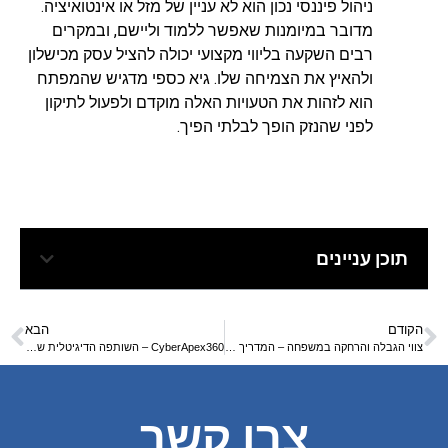
ניהול פיננסי נכון הוא לא עניין של מזל או אינטואיציה.
מדובר במיומנות שאפשר ללמוד וליישם, ובמקרים
רבים השקעה בליווי מקצועי יכולה להציל עסק מכישלון
ולהאיץ את הצמיחה שלו. גיא כספי מדגיש שהמפתח
הוא לזהות את הטעויות האלה מוקדם ולפעול לתיקון
לפני שהנזק הופך לבלתי הפיך.
תוכן עניינים
הקודם
הבא
צווי הגבלה והרחקה במשפחה – המדריך המעשי של אברהם הופרט
CyberApex360 – השותפה הדיגיטלית של העסקים הקטנים בישראל
צרו קשר