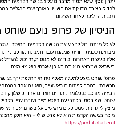
יתרון נוסף שלא תמיד מדברים עליו: בגישה הקדמית המטו
לבדוק בצורה מדויקת את השוויון באורך שתי הרגליים במ
תבנית ההליכה לאחר השיקום.
הניסיון של פרופ' נועם שוחט
לא כל מנתח יכול להציע את הגישה הקדמית. החיסרון שלה,
מבחינה טכנית. הזווית שממנה עובד המנתח מורכבת יותר
אליו בגישות האחרות. בידיים לא מנוסות, זה יכול להגדיל 
בישראל שמבצעים אותה באופן שגרתי הוא מצומצם.
פרופ' שוחט ביצע למעלה מאלף ניתוחי החלפת ירך בגישה
הכשרתו. בנוסף לניתוחים ראשוניים, הוא גם אחד המנתחי
רביזיה מורכבים, כלומר ניתוחים חוזרים אחרי כישלון קודם
שוחט, שפורסמו בכתבי עת בינלאומיים ועוררו עניין בקהילה
מוצק ליתרונות שמטופלים מרגישים על בשרם. עבור מי שמת
מוכח בגישה הקדמית היא לא פרט שולי – היא חלק מהכנת 
https://profshohat.co.il