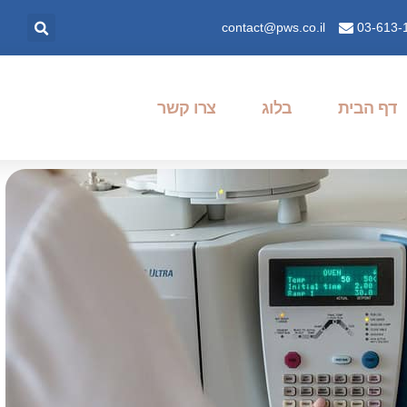
contact@pws.co.il
03-613-
דף הבית
בלוג
צרו קשר