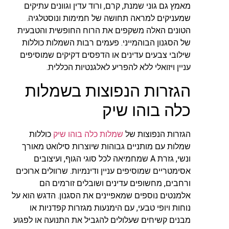
מאמץ גם גוני שמנת, קרם, ורוד עדין וגוונים עתיקים
שמעניקים למראה תחושה של חמימות ונוסטלגיה.
הטונים האלה משקפים את הרוח החופשית והטבעית
של הסגנון הבוהמייני. פעמים רבות השמלות כוללות
שילובי צבעים עדינים או הדפסים דקיקים שמוסיפים
עניין ויזואלי ללא להפריע לאלגנטיות הכללית.
הגזרות הנפוצות בשמלות
כלה בוהו שיק
הגזרות הנפוצות של
שמלות כלה בוהו שיק
כוללות
שמלות עם מותניים גבוהות שיוצרות סילואט מאורך
ונשי, גזרת A שמחמיאה לכל סוגי הגוף, ועיצובים
אסימטריים שמוסיפים עניין ודינמיות. שרוולים ארוכים
ורחבים, מחשופים עדינים ושובלים זורמים הם
אלמנטים נוספים שמאפיינים את הסגנון. הדגש הוא על
נוחות ויופי טבעי, עם הימנעות מגזרות קפדניות או
מבנים קשיחים שעלולים להגביל את התנועה או לפגוע