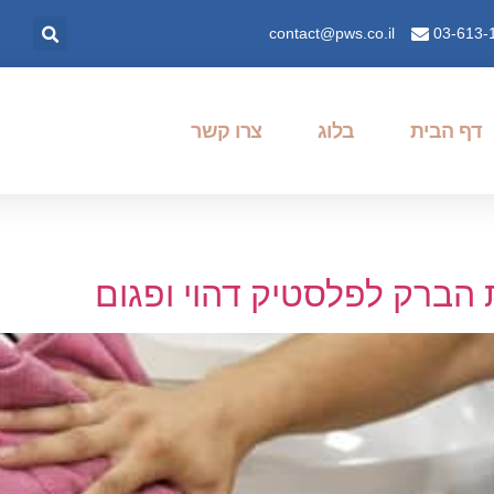
contact@pws.co.il
03-613-
דף הבית
בלוג
צרו קשר
 הברק לפלסטיק דהוי ופגום