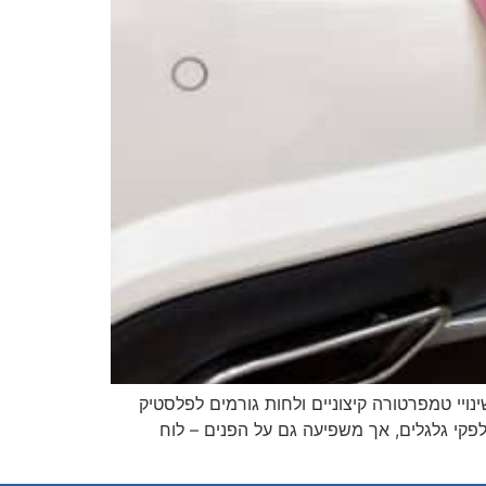
פלסטיקים דהויים הם בעיה נפוצה ברכבים, במיוחד במכוניות בנות מספר שנים. החשיפה המתמדת לקרני UV, שינויי טמפרטורה קיצוניים ולחות גורמים לפלסטיק
פקי גלגלים, אך משפיעה גם על הפנים – לוח