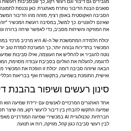
מגבירים גם דיבור וגם רעשי רקע, כך שבסביבות רועשות 
סואנים הבנת הדיבור נותרת מאתגרת. כאן נכנסת לתמונה
הסביבה האקוסטית באופן רציף, מזהה מהו הדיבור המשמעו
שאינם רלוונטיים. כך למשל, במסיבה רועשת המכשיר "יזהה"
את המוזיקה והשיחות מסביב, כדי לאפשר שיחה ברורה ונוח
יכולת הלמידה המתמשכת של ה-AI 
המכשיר בתדירות גבוהה יותר, כך המערכת לומדת טוב יותר 
נוטה להגביר או להחליש את העוצמה, ואילו סביבות שמיעה 
לדוגמה, להעלות את הווליום בסביבת עבודה מסוימת, המ
הבאה שיזהה סביבה דומה. יכולת זו הופכת את המכשיר מ
ואישית, התומכת בשמיעה, בתקשורת ואף בבריאות הכללית
סינון רעשים ושיפור בהבנת דיב
אחד האתגרים המרכזיים לאנשים עם ירידת שמיעה הוא הב
שמיעה התקשו להבחין בין דיבור לרעשי רקע, מה שיצר תס
חברתיות. טכנולוגיית AI במכשירי שמיעה המוד
לבין רעשי סביבה כגון קהל, מוזיקה, רוח או תנועה.