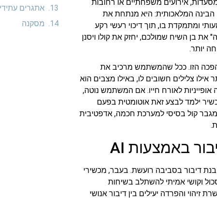
מסעדות, אירועים משפחתיים או רחובות
אתגרים עתידי
 הבינה המלאכותית: היא מנתחת את
מסקנה
תי ומתמקדת בו, תוך דיכוי רעשי רקע
 את בן השיח שמולכם, יחזק את קולו ויסנן
ה יותר.
היא מרכיב מרכזי במהפכה הזו. ככל שהמשתמש מרכיב את
אילו צלילים חשובים לו, באילו מצבים הוא
אופייניות לאורח חייו. אם המשתמש נוטה,
כשיר ילמד לבצע זאת אוטומטית בפעם
מגבר קול בסיסי למערכת חכמה, אדפטיבית
.
ור באמצעות AI
נת דיבור בסביבה רועשת. בעבר, מכשירי
כול וקושי אמיתי להשתלב בשיחות
רניים מאפשרת זיהוי והפרדה יעילים בין דיבור אנושי