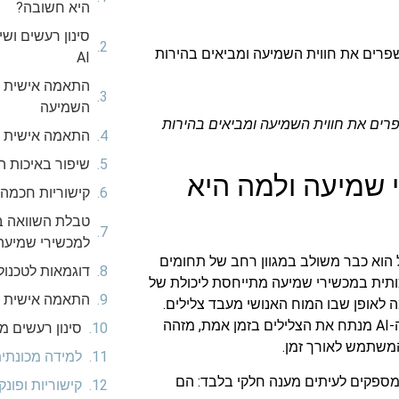
היא חשובה?
סינון רעשים וש
AI
התאמה אישית ח
השמיעה
ת העולם סביבכם: מכשירי שמיעה עם AI משפרים את חווית השמיעה ומביאים בהירות
התאמה אישית 
שיפור באיכות ה
 שמיעה ולמה היא
קישוריות חכמה 
טבלת השוואה בי
למכשירי שמיעה מ
עתידני, אך בפועל הוא כבר משולב במגוון רחב של תחומים
דוגמאות לטכנולוגיות AI במכש
ותית במכשירי שמיעה מתייחסת ליכולת של
התאמה אישית ח
 לאופן שבו המוח האנושי מעבד צלילים.
במקום להסתפק בהגברה פשוטה של כל הקולות סביבנו, ה-AI מנתח את הצלילים בזמן אמת, מזהה
סינון רעשים מש
המשתמש לאורך זמן.
למידה מכונת
מספקים לעיתים מענה חלקי בלבד: הם
קישוריות ופונ