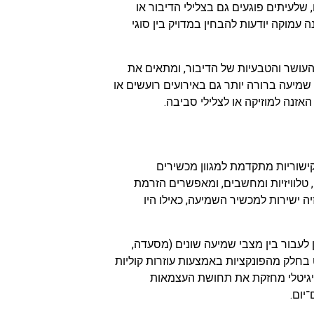
שלעיתים פוגעים גם בצלילי הדיבור או
A מבוססות למידת מכונה עמוקה יודעות להבחין במדויק בין סוגי
עושר והטבעיות של הדיבור, ומתאים את
מיעה ברורה יותר גם באירועים רועשים או
אזנה למוזיקה או לצלילי סביבה.
ו, מכשירי שמיעה מבוססי AI מציעים קישוריות מתקדמת למגוון מכשירים
טלוויזיות ומחשבים, ומאפשרים הזרמת
זיה ישירות למכשיר השמיעה, כאילו היו
 לעבור בין מצבי שמיעה שונים (מסעדה,
וט בחלק מהפונקציות באמצעות עוזרות קוליות
יה זו עם העולם הדיגיטלי מחזקת את תחושת העצמאות
יום.