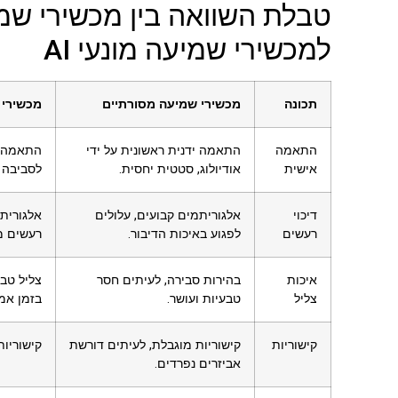
טבלת השוואה בין מכשירי שמ
למכשירי שמיעה מונעי AI
תכונה
מכשירי שמיעה מסורתיים
מכשירי ש
התאמה
התאמה ידנית ראשונית על ידי
התאמה ד
אישית
אודיולוג, סטטית יחסית.
לסביבה 
דיכוי
אלגוריתמים קבועים, עלולים
אלגוריתמ
רעשים
לפגוע באיכות הדיבור.
רעשים מד
איכות
בהירות סבירה, לעיתים חסר
צליל טב
צליל
טבעיות ועושר.
בזמן אמ
קישוריות
קישוריות מוגבלת, לעיתים דורשת
קישוריות
אביזרים נפרדים.