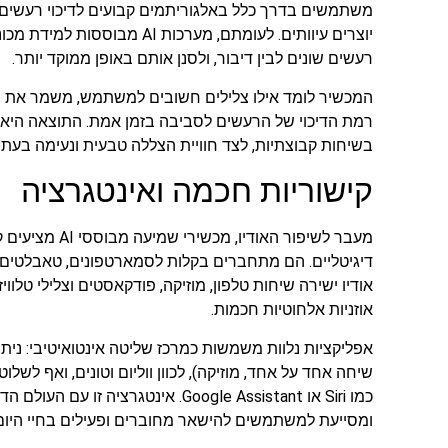
משתמשים בדרך כלל באלגוריתמים קבועים לדיכוי רעשים, 
יוצרים עיוותים. לעומתם, מערכות I
רעשים שונים לבין דיבור, ולסנן אותם באופן ממוקד יותר.
המכשיר לומד אילו צלילים חשובים למשתמש, משמר את ה
רמת הדיכוי של הרעשים לסביבה בזמן אמת. התוצאה היא ש
בשיחות קבוצתיות, לצד חוויית הצללה טבעית ונעימה בעת ה
קישוריות חכמה ואינטגרציה
מעבר לשיפור האודי
דיגיטליים. הם מתחברים בקלות לסמארטפונים, טאבלטים, 
אודיו ישירה שיחות טלפון, מוזיקה, פודקאסטים וצלילי טלווי
אוזניות אלחוטיות חכמות.
אפליקציות נלוות משמשות כמרכז שליטה אינטואיטיבי: ניתן
שיחה אחד על אחד, מוזיקה), לכוון ווליום וטונים, ואף לשל
כמו Siri או Google Assistant. אינטגרצ
ומסייעת למשתמשים להישאר מחוברים ופעילים בחיי היום־