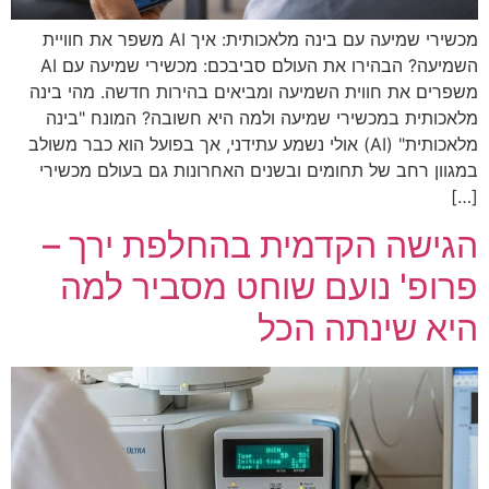
מכשירי שמיעה עם בינה מלאכותית: איך AI משפר את חוויית
השמיעה? הבהירו את העולם סביבכם: מכשירי שמיעה עם AI
משפרים את חווית השמיעה ומביאים בהירות חדשה. מהי בינה
מלאכותית במכשירי שמיעה ולמה היא חשובה? המונח "בינה
מלאכותית" (AI) אולי נשמע עתידני, אך בפועל הוא כבר משולב
במגוון רחב של תחומים ובשנים האחרונות גם בעולם מכשירי
[…]
הגישה הקדמית בהחלפת ירך –
פרופ' נועם שוחט מסביר למה
היא שינתה הכל