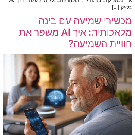
בלאק […]
מכשירי שמיעה עם בינה
מלאכותית: איך AI משפר את
חוויית השמיעה?