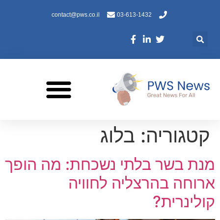
contact@pws.co.il
03-613-1432
קטגוריה:
בלוג
מנת בשר בלתי נשכחת: מה הופך
ארוחה בהרצליה לחוויה
קולינרית?